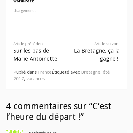
WordPress:
chargement…
Lire
Article précédent
Article suivant
Sur les pas de
La Bretagne, ça la
la
Marie-Antoinette
gagne !
suite
Publié dans
France
Étiqueté avec
Bretagne
,
été
2017
,
vacances
4 commentaires sur “C’est
l’heure du départ !”