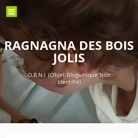
Aller
au
contenu
RAGNAGNA DES BOIS
JOLIS
O.B.N.I. (Objet Bloguesque Non
Identifié)