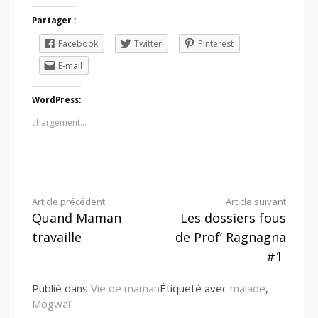
Partager :
Facebook
Twitter
Pinterest
E-mail
WordPress:
chargement…
Lire
Article précédent
Article suivant
Quand Maman
Les dossiers fous
la
travaille
de Prof’ Ragnagna
suite
#1
Publié dans
Vie de maman
Étiqueté avec
malade
,
Mogwaï