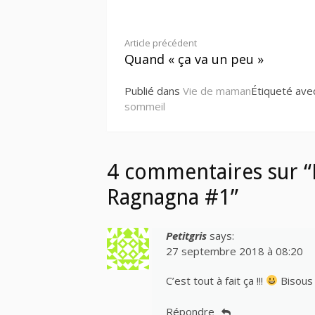
Lire
Article précédent
Quand « ça va un peu »
la
Publié dans
Vie de maman
Étiqueté av
suite
sommeil
4 commentaires sur “L
Ragnagna #1”
Petitgris
says:
27 septembre 2018 à 08:20
C’est tout à fait ça !!!
Bisous
Répondre