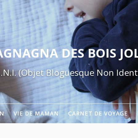
AGNAGNA DES BOIS JOL
.N.I. (Objet Bloguesque Non Identi
ON
VIE DE MAMAN
CARNET DE VOYAGE