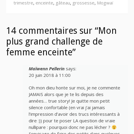
trimestre
,
enceinte
,
gâteau
,
grossesse
,
Mogwaï
14 commentaires sur “Mon
plus grand challenge de
femme enceinte”
Maïwenn Pellerin
says:
20 juin 2018 à 11:00
Oh mon dieu honte sur moi, je ne commente
JAMAIS alors que je te lis depuis des
années… true story! Je quitte mon petit
silence confortable (en vrai j’ai jamais
l’impression d’avoir des trucs intéressants à
dire :)) pour te poser LA question de vraie
nullipare : pourquoi donc ne pas lécher ?
J’envisage de faire des petits dans quelques