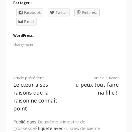
Partager :
Facebook
Twitter
Pinterest
E-mail
WordPress:
chargement…
Lire
Article précédent
Article suivant
Le cœur a ses
Tu peux tout faire
la
raisons que la
ma fille !
suite
raison ne connaît
point
Publié dans
Deuxième trimestre de
grossesse
Étiqueté avec
cuisine
,
deuxième