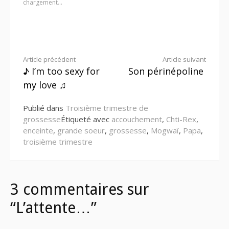
chargement…
Lire
Article précédent
Article suivant
♪ I’m too sexy for
Son périnépoline
la
my love ♫
suite
Publié dans
Troisième trimestre de
grossesse
Étiqueté avec
accouchement
,
Chti-Rex
,
enceinte
,
grande soeur
,
grossesse
,
Mogwaï
,
Papa
,
troisième trimestre
3 commentaires sur
“L’attente…”