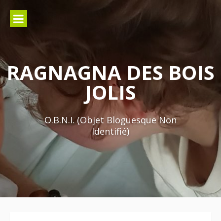
Aller
au
contenu
RAGNAGNA DES BOIS
JOLIS
O.B.N.I. (Objet Bloguesque Non
Identifié)