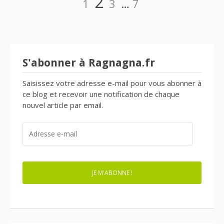
Page
2
1
3
…
7
des
articles
S'abonner à Ragnagna.fr
Saisissez votre adresse e-mail pour vous abonner à
ce blog et recevoir une notification de chaque
nouvel article par email.
ADRESSE
E-
MAIL
JE M'ABONNE !