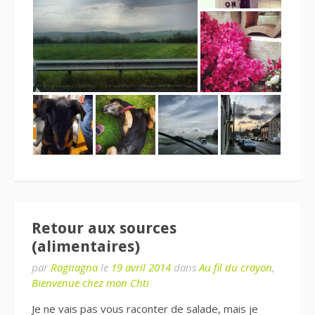
Retour aux sources
(alimentaires)
par
Ragnagna
le
19 avril 2014
dans
Au fil du crayon
,
Bienvenue chez mon Chti
Je ne vais pas vous raconter de salade, mais je