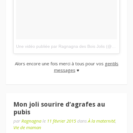
Une vidéo publiée par Ragnagna des Bois Jolis (@ragnagnagram)
Alors encore une fois merci à tous pour vos
gentils
messages
♥
Mon joli sourire d’agrafes au
pubis
par
Ragnagna
le
11 février 2015
dans
À la maternité
,
Vie de maman