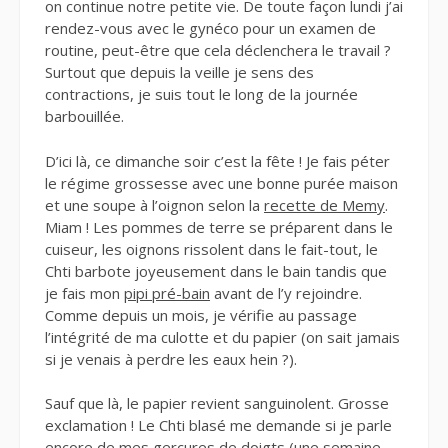
on continue notre petite vie. De toute façon lundi j’ai
rendez-vous avec le gynéco pour un examen de
routine, peut-être que cela déclenchera le travail ?
Surtout que depuis la veille je sens des
contractions, je suis tout le long de la journée
barbouillée.
D’ici là, ce dimanche soir c’est la fête ! Je fais péter
le régime grossesse avec une bonne purée maison
et une soupe à l’oignon selon la
recette de Memy
.
Miam ! Les pommes de terre se préparent dans le
cuiseur, les oignons rissolent dans le fait-tout, le
Chti barbote joyeusement dans le bain tandis que
je fais mon
pipi pré-bain
avant de l’y rejoindre.
Comme depuis un mois, je vérifie au passage
l’intégrité de ma culotte et du papier (on sait jamais
si je venais à perdre les eaux hein ?).
Sauf que là, le papier revient sanguinolent. Grosse
exclamation ! Le Chti blasé me demande si je parle
encore de mes gerçures de doigts (une semaine