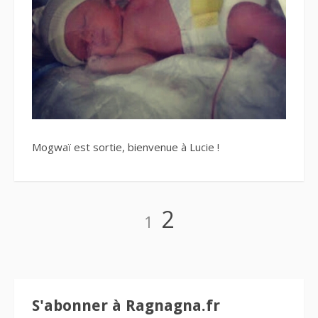
Mogwaï est sortie, bienvenue à Lucie !
Navigation
Page
Page
2
1
des
articles
S'abonner à Ragnagna.fr