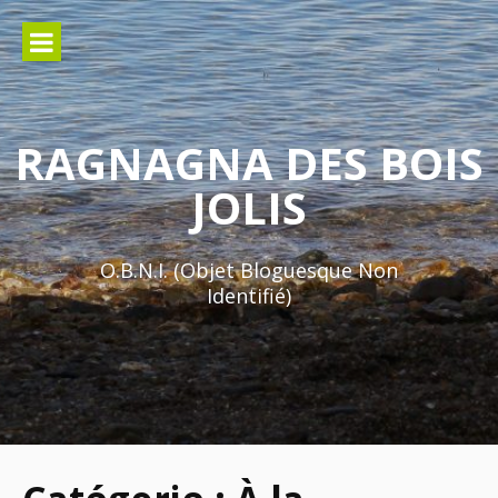
Aller
au
contenu
RAGNAGNA DES BOIS
JOLIS
O.B.N.I. (Objet Bloguesque Non
Identifié)