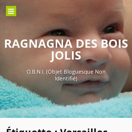
Aller
au
contenu
RAGNAGNA DES BOIS
JOLIS
O.B.N.I. (Objet Bloguesque Non
Identifié)