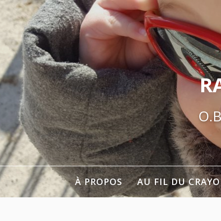
Aller
au
contenu
R
O.B
À PROPOS
AU FIL DU CRAY