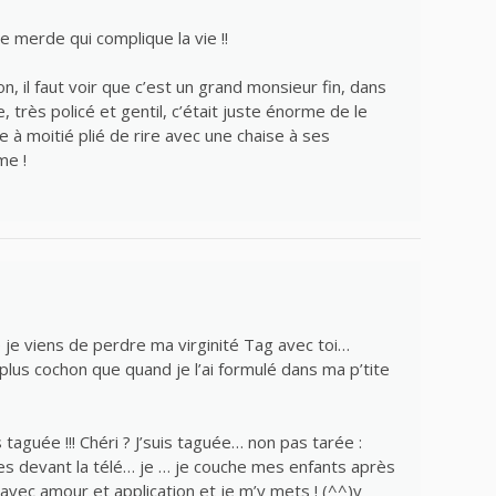
e merde qui complique la vie !!
, il faut voir que c’est un grand monsieur fin, dans
e, très policé et gentil, c’était juste énorme de le
re à moitié plié de rire avec une chaise à ses
me !
je viens de perdre ma virginité Tag avec toi…
plus cochon que quand je l’ai formulé dans ma p’tite
s taguée !!! Chéri ? J’suis taguée… non pas tarée :
es devant la télé… je … je couche mes enfants après
avec amour et application et je m’y mets ! (^^)y