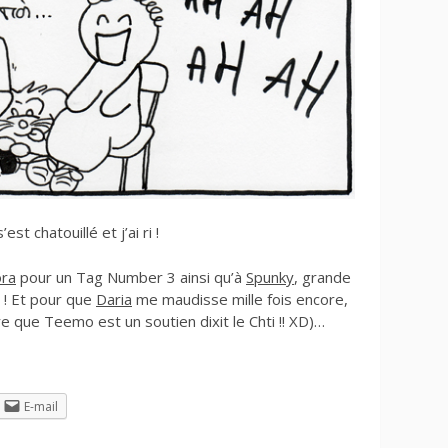
st chatouillé et j’ai ri !
ra
pour un Tag Number 3 ainsi qu’à
Spunky
, grande
! Et pour que
Daria
me maudisse mille fois encore,
re que Teemo est un soutien dixit le Chti !! XD)…
E-mail