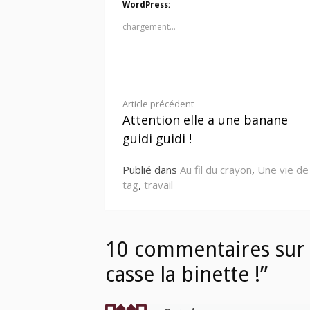
WordPress:
chargement…
Lire
Article précédent
Attention elle a une banane
la
guidi guidi !
suite
Publié dans
Au fil du crayon
,
Une vie de
tag
,
travail
10 commentaires sur
casse la binette !”