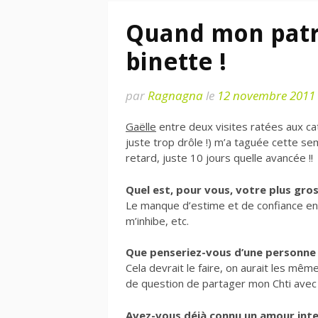
Quand mon patro
binette !
par
Ragnagna
le
12 novembre 2011
Gaëlle
entre deux visites ratées aux ca
juste trop drôle !) m’a taguée cette sem
retard, juste 10 jours quelle avancée !!
Quel est, pour vous, votre plus gro
Le manque d’estime et de confiance en
m’inhibe, etc.
Que penseriez-vous d’une personne 
Cela devrait le faire, on aurait les mêm
de question de partager mon Chti ave
Avez-vous déjà connu un amour inte