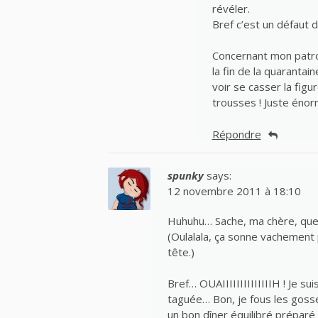
révéler.
Bref c’est un défaut d
Concernant mon patron
la fin de la quarantain
voir se casser la figu
trousses ! Juste énor
Répondre
spunky
says:
12 novembre 2011 à 18:10
Huhuhu… Sache, ma chère, que 
(Oulalala, ça sonne vachement 
tête.)
Bref… OUAIIIIIIIIIIIIIIH ! Je sui
taguée… Bon, je fous les goss
un bon dîner équilibré préparé 