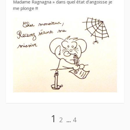
Madame Ragnagna » dans quel état d’angoisse je
me plonge !!!
Navigation
Page
Page
Page
1
2
…
4
des