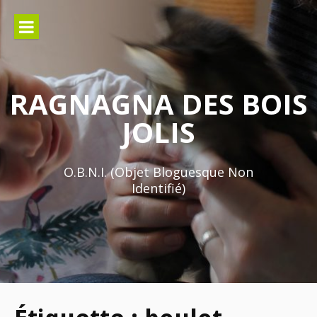
Aller
au
contenu
RAGNAGNA DES BOIS
JOLIS
O.B.N.I. (Objet Bloguesque Non
Identifié)