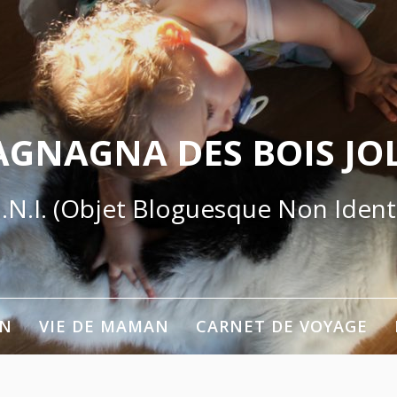
AGNAGNA DES BOIS JOL
.N.I. (Objet Bloguesque Non Identi
ON
VIE DE MAMAN
CARNET DE VOYAGE