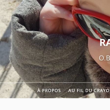
Aller
au
contenu
R
O.B
À PROPOS
AU FIL DU CRAY