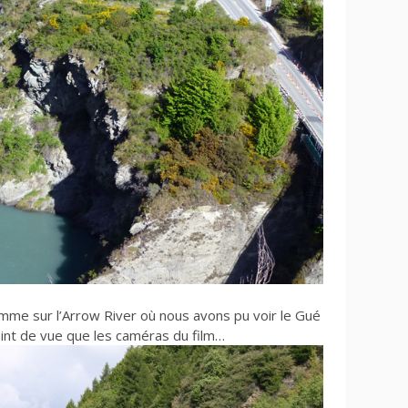
mme sur l’Arrow River où nous avons pu voir le Gué
nt de vue que les caméras du film…