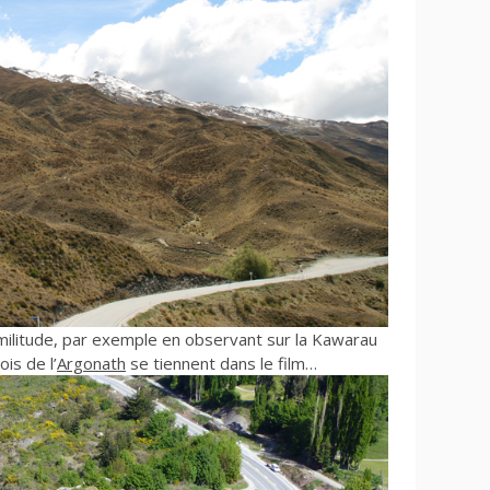
militude, par exemple en observant sur la Kawarau
ois de l’
Argonath
se tiennent dans le film…