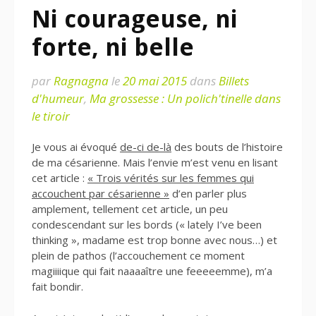
Ni courageuse, ni
forte, ni belle
par
Ragnagna
le
20 mai 2015
dans
Billets
d'humeur
,
Ma grossesse : Un polich'tinelle dans
le tiroir
Je vous ai évoqué
de-ci de-là
des bouts de l’histoire
de ma césarienne. Mais l’envie m’est venu en lisant
cet article :
« Trois vérités sur les femmes qui
accouchent par césarienne »
d’en parler plus
amplement, tellement cet article, un peu
condescendant sur les bords (« lately I’ve been
thinking », madame est trop bonne avec nous…) et
plein de pathos (l’accouchement ce moment
magiiiique qui fait naaaaître une feeeeemme), m’a
fait bondir.