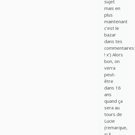
sujet
mais en
plus
maintenant
c’est le
bazar
dans tes
commentaires
! x’) Alors
bon, on
verra
peut-
être
dans 16
ans
quand ça
sera au
tours de
Lucie
(remarque,
si il