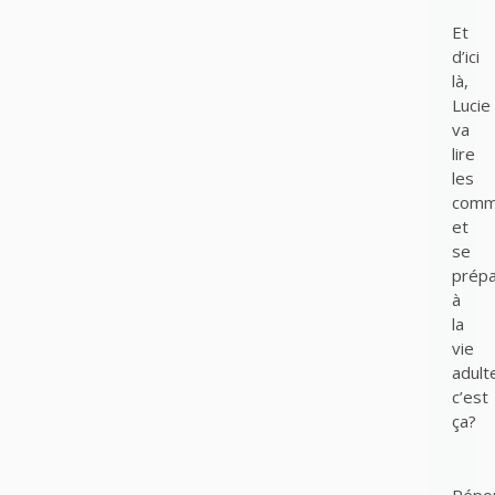
Et
d’ici
là,
Lucie
va
lire
les
comm
et
se
prépa
à
la
vie
adult
c’est
ça?
Répo