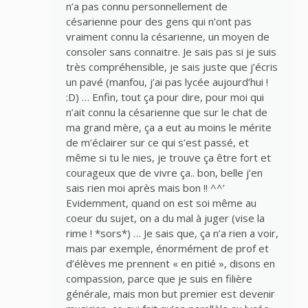
n’a pas connu personnellement de
césarienne pour des gens qui n’ont pas
vraiment connu la césarienne, un moyen de
consoler sans connaitre. Je sais pas si je suis
très compréhensible, je sais juste que j’écris
un pavé (manfou, j’ai pas lycée aujourd’hui !
:D) … Enfin, tout ça pour dire, pour moi qui
n’ait connu la césarienne que sur le chat de
ma grand mère, ça a eut au moins le mérite
de m’éclairer sur ce qui s’est passé, et
même si tu le nies, je trouve ça être fort et
courageux que de vivre ça.. bon, belle j’en
sais rien moi après mais bon !! ^^’
Evidemment, quand on est soi même au
coeur du sujet, on a du mal à juger (vise la
rime ! *sors*) … Je sais que, ça n’a rien a voir,
mais par exemple, énormément de prof et
d’élèves me prennent « en pitié », disons en
compassion, parce que je suis en filière
générale, mais mon but premier est devenir