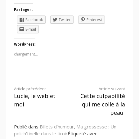
Partager :
Facebook
Twitter
Pinterest
E-mail
WordPress:
chargement…
Lire
Article précédent
Article suivant
Lucie, le web et
Cette culpabilité
la
moi
qui me colle à la
suite
peau
Publié dans
Billets d'humeur
,
Ma grossesse : Un
polich'tinelle dans le tiroir
Étiqueté avec