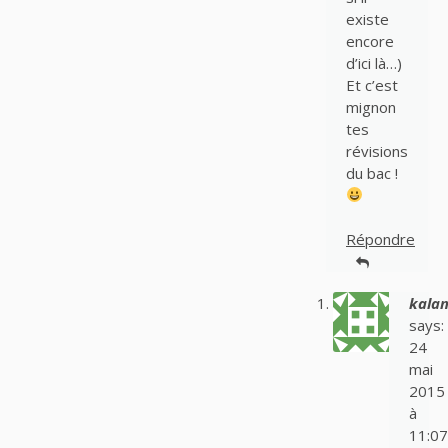
existe
encore
d’ici là…)
Et c’est
mignon
tes
révisions
du bac !
Répondre
kala
says:
24
mai
2015
à
11:07