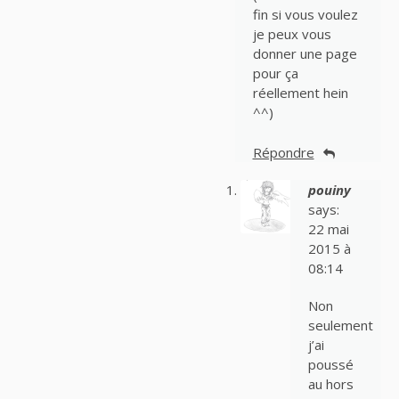
fin si vous voulez
je peux vous
donner une page
pour ça
réellement hein
^^)
Répondre
pouiny
says:
22 mai
2015 à
08:14
Non
seulement
j’ai
poussé
au hors